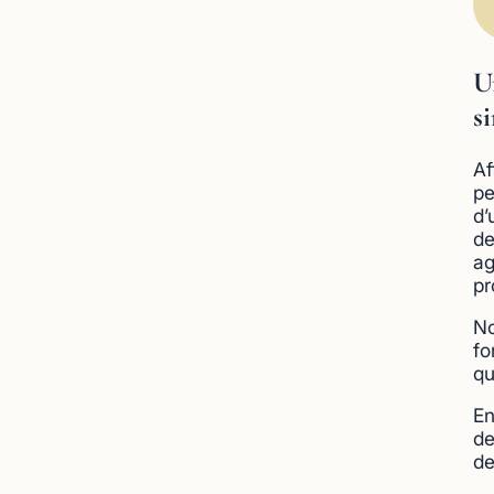
U
s
Af
pe
d’
de
ag
pr
No
fo
qu
En
de
de