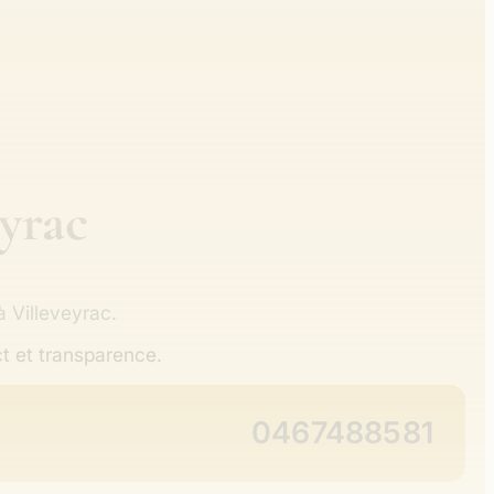
yrac
 à Villeveyrac.
t et transparence.
0467488581