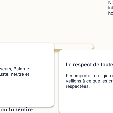
No
in
ho
Le respect de toute
seurs, Balaruc
ste, neutre et
Peu importe la religion
veillons à ce que les 
respectées.
son funéraire