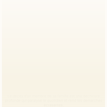
Pompes funèbres à
Cournonterral
Le décès d’un membre de sa famille est une déchirure
profonde qui paralyse le quotidien et rend les démarches
écrasantes.