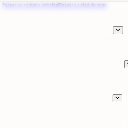
Panneau de gestion des cookies
Passer au contenu principal
Passer au pied de page
Accueil
Boutique
Boutique
Hommage
Boutique
Fleurs
Mes espaces
Le guide
Espace
Famille
Avis de d
Services
Organisat
d'obsèqu
Marbrerie
Articles