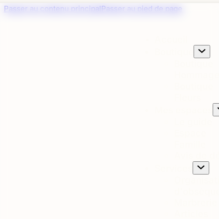
Panneau de gestion des cookies
Passer au contenu principal
Passer au pied de page
Accueil
Boutique
Boutique
Hommage
Boutique
Fleurs
Mes espaces
Le guide
Espace
Famille
Avis de d
Services
Organisat
d'obsèqu
Marbrerie
Articles