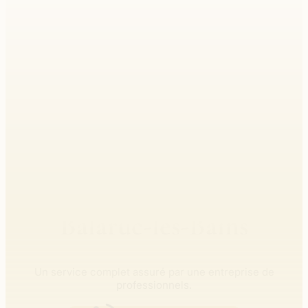
Balaruc Funéraire :
Vos pompes funèbres à
Balaruc-les-Bains
Un service complet assuré par une entreprise de
professionnels.